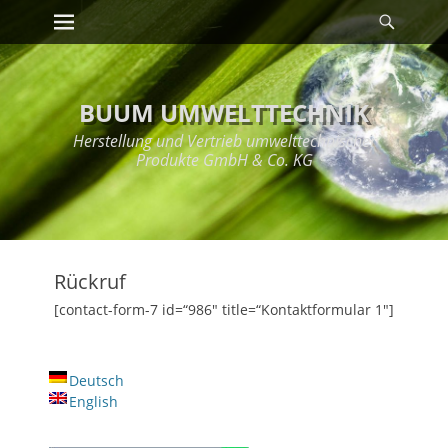
Erstes Menü
Suche
Zum
Inhalt:
BUUM UMWELTTECHNIK
Herstellung und Vertrieb umwelttechnischer
Produkte GmbH & Co. KG
Rückruf
[contact-form-7 id=“986″ title=“Kontaktformular 1″]
Deutsch
English